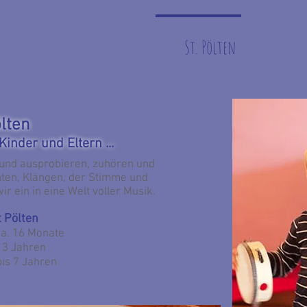
Home
Neulengbach
St. Pölten
Fortb
lten
inder und Eltern ...
en und ausprobieren, zuhören und
nten, Klängen, der Stimme und
ein in eine Welt voller Musik.
 Pölten
ca. 16 Monate
s 3 Jahren
bis 7 Jahren