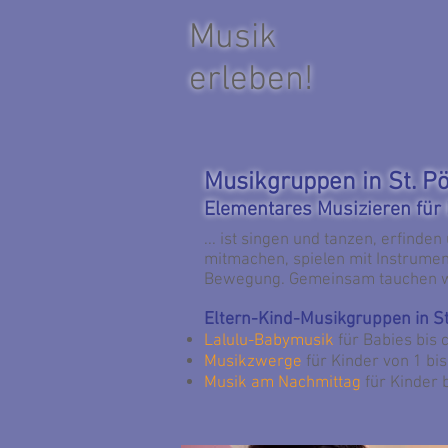
Musik
erleben!
Musikgruppen in St. Pö
Elementares Musizieren für K
... ist singen und tanzen, erfind
mitmachen, spielen mit Instrume
Bewegung. Gemeinsam tauchen wir 
Eltern-Kind-Musikgruppen in St
Lalulu-Babymusik
für Babies bis 
Musikzwerge
für Kinder von 1 bi
Musik am Nachmittag
für Kinder 